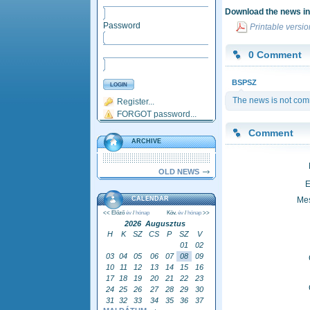
Download the news i
Password
Printable version
0 Comment
BSPSZ
The news is not comm
Register...
FORGOT password...
Comment
ARCHIVE
OLD NEWS
E
CALENDAR
Me
<< Előző
év
/
hónap
Köv.
év
/
hónap
>>
2026 Augusztus
H
K
SZ
CS
P
SZ
V
01
02
03
04
05
06
07
08
09
10
11
12
13
14
15
16
17
18
19
20
21
22
23
24
25
26
27
28
29
30
31
32
33
34
35
36
37