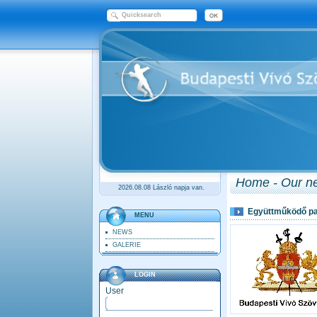
Home - Our n
2026.08.08 László napja van.
Együttműködő pa
MENU
NEWS
GALERIE
LOGIN
User