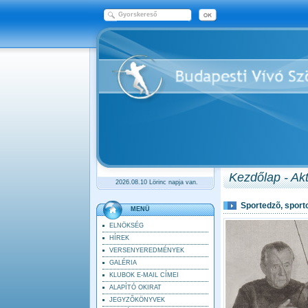
Kezdőlap - Akt
2026.08.10 Lörinc napja van.
Sportedzõ, sport
MENÜ
ELNÖKSÉG
HÍREK
VERSENYEREDMÉNYEK
GALÉRIA
KLUBOK E-MAIL CÍMEI
ALAPÍTÓ OKIRAT
JEGYZÕKÖNYVEK