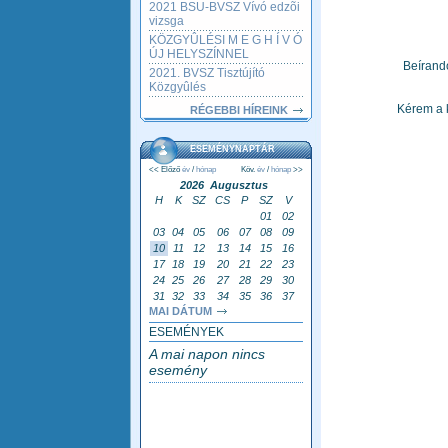
2021 BSU-BVSZ Vívó edzõi
vizsga
KÖZGYÛLÉSI M E G H Í V Ó
ÚJ HELYSZÍNNEL
Beírand
2021. BVSZ Tisztújító
Közgyûlés
Kérem a 
RÉGEBBI HÍREINK
ESEMÉNYNAPTÁR
<< Előző
év
/
hónap
Köv.
év
/
hónap
>>
2026 Augusztus
H
K
SZ
CS
P
SZ
V
01
02
03
04
05
06
07
08
09
10
11
12
13
14
15
16
17
18
19
20
21
22
23
24
25
26
27
28
29
30
31
32
33
34
35
36
37
MAI DÁTUM
ESEMÉNYEK
A mai napon nincs
esemény