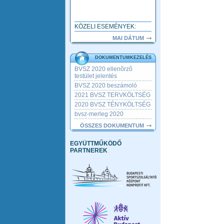
KÖZELI ESEMÉNYEK:
MAI DÁTUM
DOKUMENTUMKEZELÉS
BVSZ 2020 ellenõrzõ
testület jelentés
BVSZ 2020 beszámoló
2021 BVSZ TERVKÖLTSÉG
2020 BVSZ TÉNYKÖLTSÉG
bvsz-merleg 2020
ÖSSZES DOKUMENTUM
EGYÜTTMŰKÖDŐ
PARTNEREK