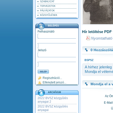
SZABÁLYZAT
TERVEZETEK
PÁLYÁZATOK
KÖZGYÛLÉSEK
BELÉPÉS
Hír letöltése PD
Felhasználó
Nyomtatható 
0 Hozzászól
Jelszó
BSPSZ
A hírhez jelenle
Mondja el vélemé
Regisztráció...
Elfelejtett jelszó...
Mondja el a 
ARCHÍVUM
Az Ön
2022 BVSZ közgyûlés
anyagai 2
E-Mail
2022 BVSZ közgyûlés
Ü
anyagai