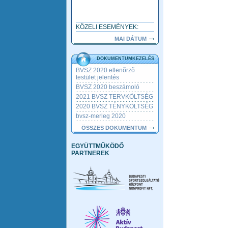
KÖZELI ESEMÉNYEK:
MAI DÁTUM
DOKUMENTUMKEZELÉS
BVSZ 2020 ellenõrzõ
testület jelentés
BVSZ 2020 beszámoló
2021 BVSZ TERVKÖLTSÉG
2020 BVSZ TÉNYKÖLTSÉG
bvsz-merleg 2020
ÖSSZES DOKUMENTUM
EGYÜTTMŰKÖDŐ
PARTNEREK