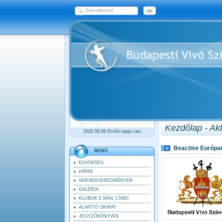
Kezdőlap - Akt
2026.08.09 Emőd napja van.
Beactive Európa
MENÜ
ELNÖKSÉG
HÍREK
VERSENYEREDMÉNYEK
GALÉRIA
KLUBOK E-MAIL CÍMEI
ALAPÍTÓ OKIRAT
JEGYZÕKÖNYVEK