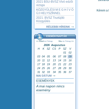
Beírand
2021 BSU-BVSZ Vívó edzõi
vizsga
KÖZGYÛLÉSI M E G H Í V Ó
Kérem a 
ÚJ HELYSZÍNNEL
2021. BVSZ Tisztújító
Közgyûlés
RÉGEBBI HÍREINK
ESEMÉNYNAPTÁR
<< Előző
év
/
hónap
Köv.
év
/
hónap
>>
2026 Augusztus
H
K
SZ
CS
P
SZ
V
01
02
03
04
05
06
07
08
09
10
11
12
13
14
15
16
17
18
19
20
21
22
23
24
25
26
27
28
29
30
31
32
33
34
35
36
37
MAI DÁTUM
ESEMÉNYEK
A mai napon nincs
esemény