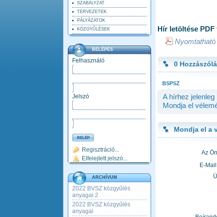
SZABÁLYZAT
TERVEZETEK
PÁLYÁZATOK
Hír letöltése PD
KÖZGYÛLÉSEK
Nyomtatható 
BELÉPÉS
Felhasználó
0 Hozzászól
BSPSZ
A hírhez jelenle
Jelszó
Mondja el vélemé
Mondja el a 
Regisztráció...
Az Ön
Elfelejtett jelszó...
E-Mail
Ü
ARCHÍVUM
2022 BVSZ közgyûlés
anyagai 2
2022 BVSZ közgyûlés
anyagai