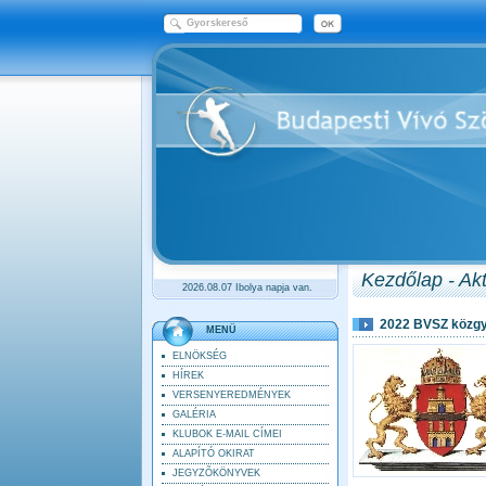
Kezdőlap - Akt
2026.08.07 Ibolya napja van.
2022 BVSZ közgy
MENÜ
ELNÖKSÉG
HÍREK
VERSENYEREDMÉNYEK
GALÉRIA
KLUBOK E-MAIL CÍMEI
ALAPÍTÓ OKIRAT
JEGYZÕKÖNYVEK