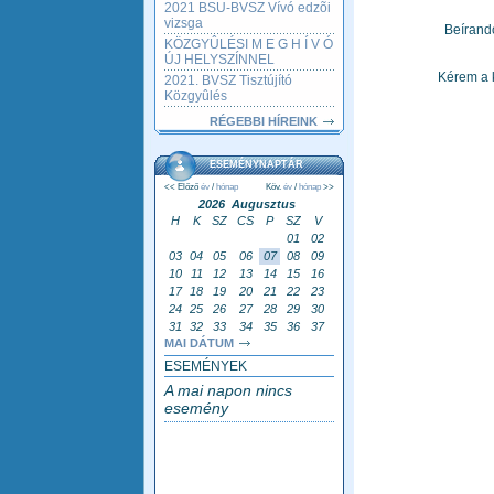
2021 BSU-BVSZ Vívó edzõi
vizsga
Beírand
KÖZGYÛLÉSI M E G H Í V Ó
ÚJ HELYSZÍNNEL
Kérem a 
2021. BVSZ Tisztújító
Közgyûlés
RÉGEBBI HÍREINK
ESEMÉNYNAPTÁR
<< Előző
év
/
hónap
Köv.
év
/
hónap
>>
2026 Augusztus
H
K
SZ
CS
P
SZ
V
01
02
03
04
05
06
07
08
09
10
11
12
13
14
15
16
17
18
19
20
21
22
23
24
25
26
27
28
29
30
31
32
33
34
35
36
37
MAI DÁTUM
ESEMÉNYEK
A mai napon nincs
esemény