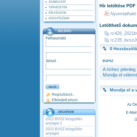
SZABÁLYZAT
Hír letöltése PD
TERVEZETEK
Nyomtatható 
PÁLYÁZATOK
KÖZGYÛLÉSEK
Letölthető dokum
BELÉPÉS
rc426_2021bv
Felhasználó
rc235_bvsz20
0 Hozzászól
Jelszó
BSPSZ
A hírhez jelenle
Mondja el vélemé
Mondja el a 
Regisztráció...
Elfelejtett jelszó...
Az Ön
ARCHÍVUM
E-Mail
2022 BVSZ közgyûlés
Ü
anyagai 2
2022 BVSZ közgyûlés
anyagai