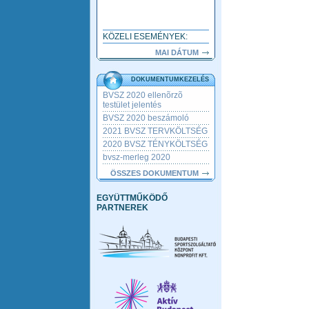
KÖZELI ESEMÉNYEK:
MAI DÁTUM
DOKUMENTUMKEZELÉS
BVSZ 2020 ellenõrzõ
testület jelentés
BVSZ 2020 beszámoló
2021 BVSZ TERVKÖLTSÉG
2020 BVSZ TÉNYKÖLTSÉG
bvsz-merleg 2020
ÖSSZES DOKUMENTUM
EGYÜTTMŰKÖDŐ
PARTNEREK